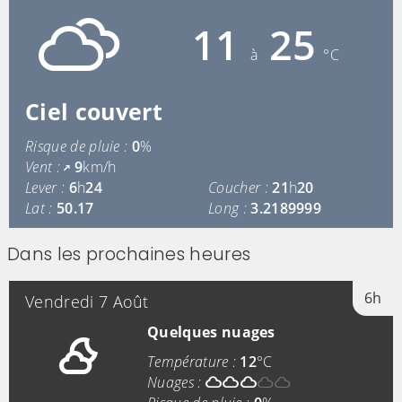
11
25
à
°C
Ciel couvert
Risque de pluie :
0
%
Vent :
9
km/h
Lever :
6
h
24
Coucher :
21
h
20
Lat :
50.17
Long :
3.2189999
Dans les prochaines heures
6h
Vendredi 7 Août
Quelques nuages
Température :
12
°C
Nuages :