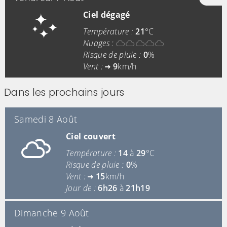
Ciel dégagé
Température :
21
°C
Nuages :
Risque de pluie :
0
%
Vent :
9
km/h
Dans les prochains jours
Samedi 8 Août
Ciel couvert
Température :
14
à
29
°C
Risque de pluie :
0
%
Vent :
15
km/h
Jour de :
6h26
à
21h19
Dimanche 9 Août