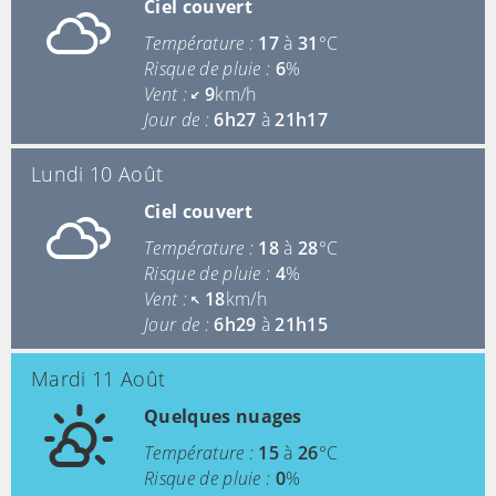
Ciel couvert
Température :
17
à
31
°C
Risque de pluie :
6
%
Vent :
9
km/h
Jour de :
6h27
à
21h17
Lundi 10 Août
Ciel couvert
Température :
18
à
28
°C
Risque de pluie :
4
%
Vent :
18
km/h
Jour de :
6h29
à
21h15
Mardi 11 Août
Quelques nuages
Température :
15
à
26
°C
Risque de pluie :
0
%