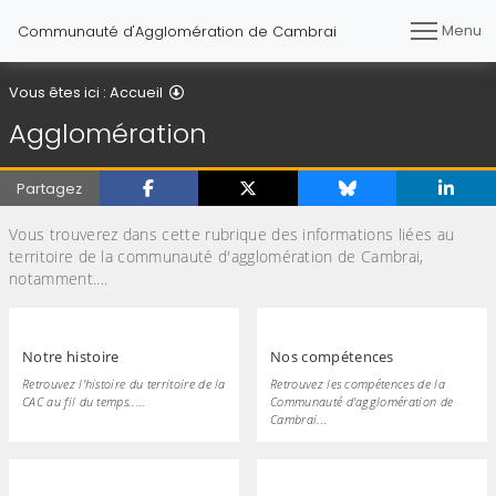
Menu
Communauté d'Agglomération de Cambrai
Agglomération
Vous êtes ici :
Accueil
Agglomération
Partagez
Vous trouverez dans cette rubrique des informations liées au
territoire de la communauté d'agglomération de Cambrai,
notamment....
Notre histoire
Nos compétences
Retrouvez l'histoire du territoire de la
Retrouvez les compétences de la
CAC au fil du temps.....
Communauté d'agglomération de
Cambrai...