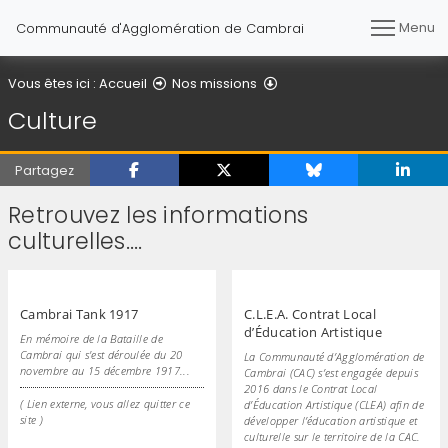
Menu
Communauté d'Agglomération de Cambrai
Culture
Vous êtes ici :
Accueil
Nos missions
Culture
Partagez
Retrouvez les informations
culturelles....
Cambrai Tank 1917
C.L.E.A. Contrat Local
d’Éducation Artistique
En mémoire de la Bataille de
Cambrai qui s'est déroulée du 20
La Communauté d’Agglomération de
novembre au 15 décembre 1917...
Cambrai (CAC) s’est engagée depuis
2016 dans le Contrat Local
( Lien externe, vous allez quitter ce
d’Éducation Artistique (CLEA) afin de
site )
développer l’éducation artistique et
culturelle sur le territoire de la CAC.