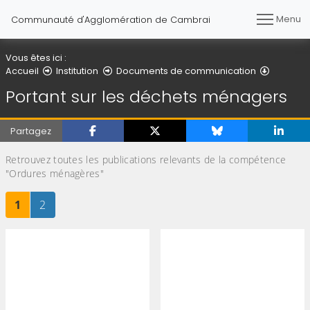
Menu
Communauté d'Agglomération de Cambrai
Vous êtes ici :
Portant 
Accueil
Institution
Documents de communication
Portant sur les déchets ménagers
Partagez
Retrouvez toutes les publications relevants de la compétence
"Ordures ménagères"
Page
sur 2
Page
sur 2
1
2