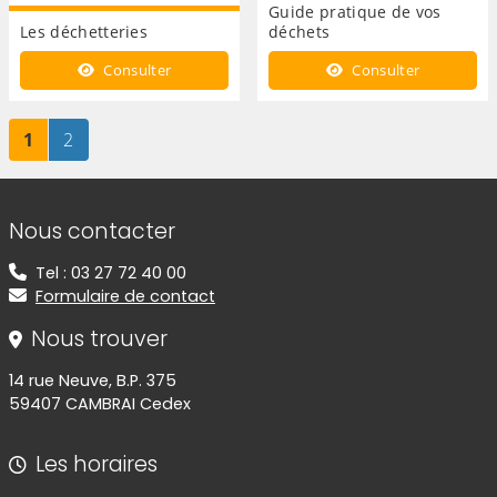
Guide pratique de vos
Les déchetteries
déchets
Edition 2018
Consulter
Consulter
Page
sur 2
Page
sur 2
1
2
Informations de contact
Nous contacter
Tel : 03 27 72 40 00
Formulaire de contact
Nous trouver
14 rue Neuve, B.P. 375
59407 CAMBRAI Cedex
Les horaires