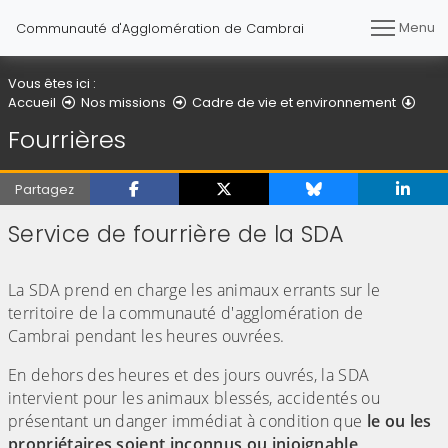
Menu
Communauté d'Agglomération de Cambrai
Vous êtes ici :
Four
Accueil
Nos missions
Cadre de vie et environnement
Fourrières
Partagez
Service de fourrière de la SDA
(Cliquez sur l'image pour l'agrandir)
La SDA prend en charge les animaux errants sur le
territoire de la communauté d'agglomération de
Cambrai pendant les heures ouvrées.
En dehors des heures et des jours ouvrés, la SDA
intervient pour les animaux blessés, accidentés ou
présentant un danger immédiat à condition que
le ou les
propriétaires soient inconnus ou injoignable
.