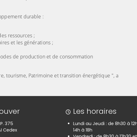
loppement durable :
des ressources ;
oires et les générations ;
odes de production et de consommation
 tourisme, Patrimoine et transition énergétique ", a
rouver
Les horaires
.P. 375
Lundi au Jeudi : de 8h30 à 12
I Cedex
14h à 18h
Vendredi : de 8h30 à 12h30 et