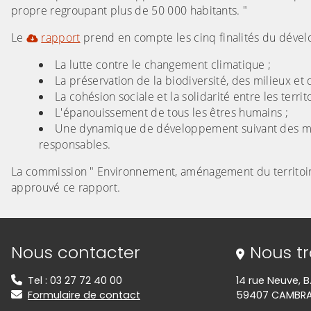
propre regroupant plus de 50 000 habitants. "
Le
rapport
prend en compte les cinq finalités du déve
La lutte contre le changement climatique ;
La préservation de la biodiversité, des milieux et 
La cohésion sociale et la solidarité entre les territ
L'épanouissement de tous les êtres humains ;
Une dynamique de développement suivant des m
responsables.
La commission " Environnement, aménagement du territoire,
approuvé ce rapport.
Informations de contact
Nous contacter
Nous t
Tel : 03 27 72 40 00
14 rue Neuve, B
Formulaire de contact
59407 CAMBRA