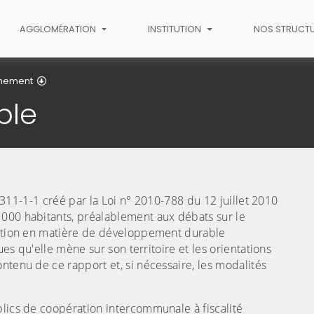
AGGLOMÉRATION
INSTITUTION
NOS STRUCT
Développement durable
nnement
ble
(C
.2311-1-1 créé par la Loi n° 2010-788 du 12 juillet 2010
 000 habitants, préalablement aux débats sur le
tuation en matière de développement durable
ues qu'elle mène sur son territoire et les orientations
ntenu de ce rapport et, si nécessaire, les modalités
blics de coopération intercommunale à fiscalité