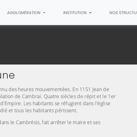
AGGLOMÉRATION
INSTITUTION
NOS STRUCTU
une
(C
connu des heures mouvementées. En 1151 Jean de
lation de Cambrai. Quatre siècles de répit et le 1er
 d'Empire. Les habitants se réfugient dans l'église
dié et tous les habitants périssent.
ns le Cambrésis, fait arrêter le maire et ses