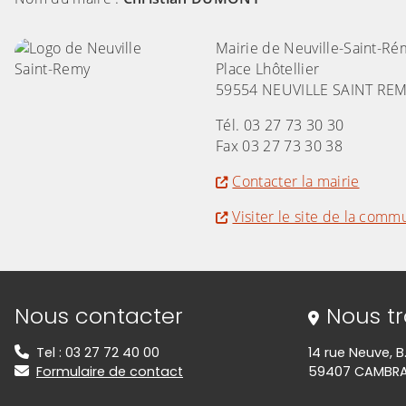
Mairie de Neuville-Saint-Ré
Place Lhôtellier
59554 NEUVILLE SAINT RE
Tél. 03 27 73 30 30
Fax 03 27 73 30 38
Contacter la mairie
Visiter le site de la com
Informations de contact
Nous contacter
Nous t
Tel : 03 27 72 40 00
14 rue Neuve, B
Formulaire de contact
59407 CAMBRA