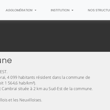
AGGLOMÉRATION
INSTITUTION
NOS STRUCTU
une
(C
EST.
mbrai, 4 099 habitants résident dans la commune de
it 1 564,6 hab/km²).
st Cambrai située à 2 km au Sud-Est de la commune.
ois et les Neuvilloises.