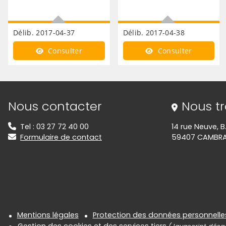
Délib. 2017-04-37
Délib. 2017-04-38
Conservatoire demande de
Conservatoire demande de
Consulter
Consulter
subvention
subvention DRAC
Informations de contact
Nous contacter
Nous t
Tel : 03 27 72 40 00
14 rue Neuve, B
Formulaire de contact
59407 CAMBRA
Informations réglementair
Mentions légales
Protection des données personnelle