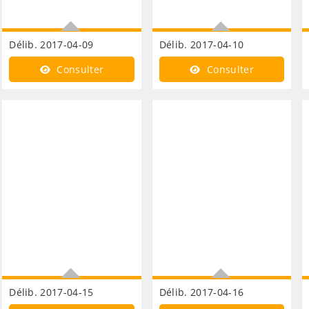
Délib. 2017-04-09
Délib. 2017-04-10
Finances adoption des
Finances affectation des
Consulter
Consulter
comptes administratifs et
résultats
de gestion
Délib. 2017-04-15
Délib. 2017-04-16