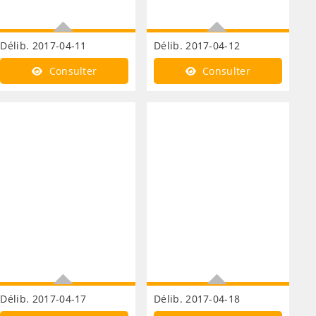
Délib. 2017-04-11
Délib. 2017-04-12
Finances période
Finances fixation des taxes
Consulter
Consulter
d'intégration fiscale des
directes locales
différents taux de taxes
Délib. 2017-04-17
Délib. 2017-04-18