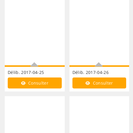
Délib. 2017-04-25
Délib. 2017-04-26
Enseignement supérieur
Mise en place d'un conseil
Consulter
Consulter
INOPME
de développement
commun