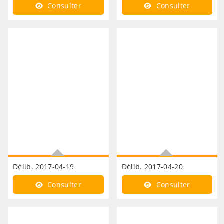
Finances TEOM période de
Finances TEOM fixation des
Consulter
Consulter
lissage
taux 2017
Délib. 2017-04-19
Délib. 2017-04-20
Finances annulation
Finances fixation bases
Consulter
Consulter
délibération CFE
CFE