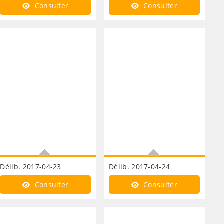
Finances vote des BP
Finances tarifs de vente de
Consulter
Consulter
composteurs
Délib. 2017-04-23
Délib. 2017-04-24
Finances annulation
Finances tascom
Consulter
Consulter
délibération tascom