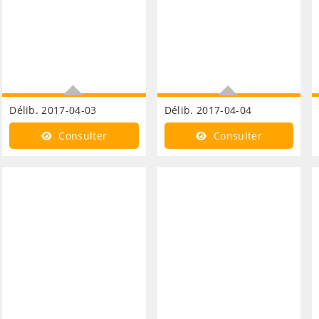
Délib. 2017-04-03
Délib. 2017-04-04
Compétences modification
Tourisme office du
Consulter
Consulter
tourisme convention