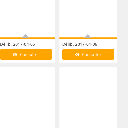
Délib. 2017-04-05
Délib. 2017-04-06
Site Cambrai-Epinoy
Aménagement du pole gare
Consulter
Consulter
ancienne base aérienne
convention relative à
103 - acquisition de
l'étude du sous-sol
terrains