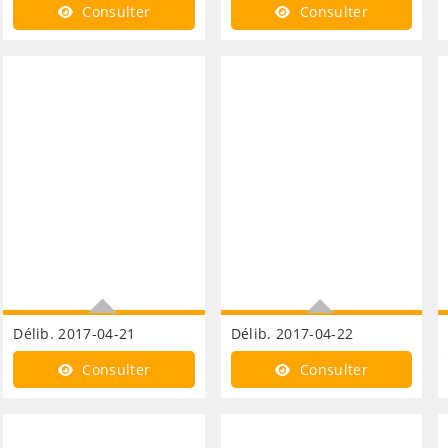
Finances attribution de
Finances APCP
Consulter
Consulter
compensations
Délib. 2017-04-21
Délib. 2017-04-22
Finances exonération CFE
Finances durée
Consulter
Consulter
exonération cfe