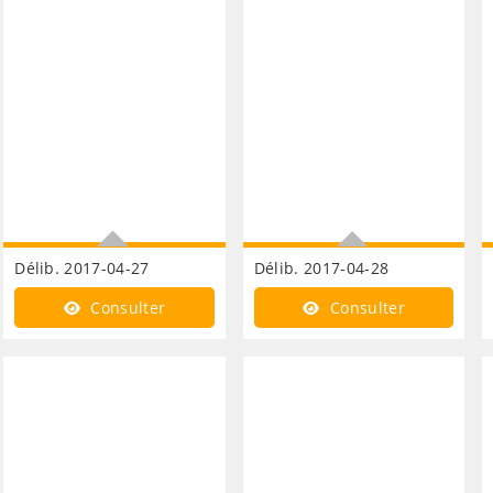
Délib. 2017-04-27
Délib. 2017-04-28
Développement
Développement
Consulter
Consulter
économique construction
économique bâtiment
batiment gouzeaucourt
relais Gouzeaucourt
transfert convention
demande de subvention