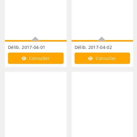
Délib. 2017-04-01
Délib. 2017-04-02
Règlement intérieur
Compétences restitution
Consulter
Consulter
adoption