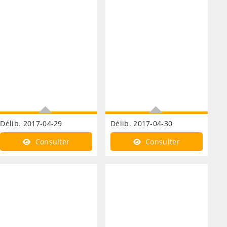
Délib. 2017-04-29
Délib. 2017-04-30
Développement
Développement
Consulter
Consulter
économique mise en
économique bâtiment
conformité bassin
relais Gouzeaucourt bail de
gouzeaucourt
location