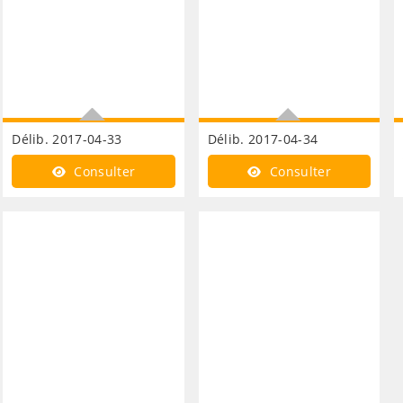
Délib. 2017-04-33
Délib. 2017-04-34
Développement
Territoire 62 avenant traité
Consulter
Consulter
économique parc d'activité
de concession
iwuy ouest protocole
d'accord CLEMA