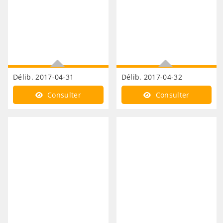
Délib. 2017-04-31
Délib. 2017-04-32
Développement
Développement
Consulter
Consulter
économique travaux de
économique vente d'une
voirie d'accès lapin noir
partie de la parcelle ZH
235