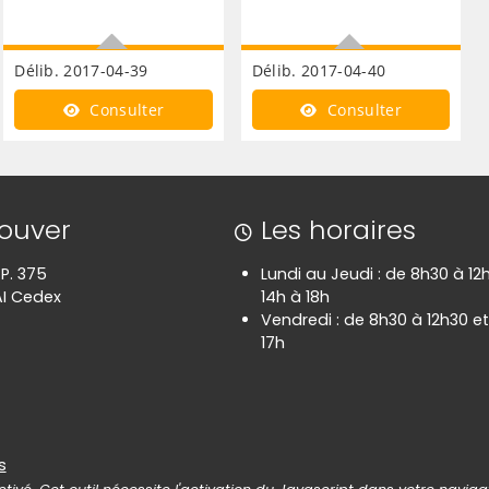
Délib. 2017-04-39
Délib. 2017-04-40
Demande de subvention
Médiathèque cambrai
Consulter
Consulter
CLEA
calling
rouver
Les horaires
.P. 375
Lundi au Jeudi : de 8h30 à 12
I Cedex
14h à 18h
Vendredi : de 8h30 à 12h30 et
17h
es
s