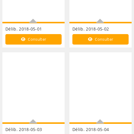
Délib. 2018-05-01
Délib. 2018-05-02
Reconversion BA 103
Reconversion BA 103
Consulter
Consulter
desserte ENEDIS
demande de financement
PTS
Délib. 2018-05-03
Délib. 2018-05-04