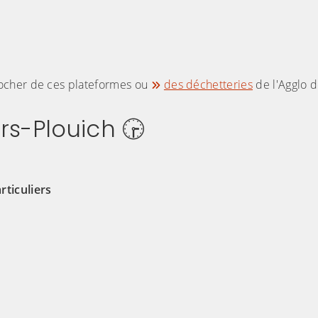
rocher de ces plateformes ou
des déchetteries
de l'Agglo 
rs-Plouich 🕞
ticuliers
h