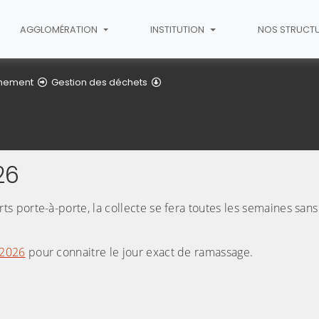
AGGLOMÉRATION
INSTITUTION
NOS STRUCT
Déchets Verts
nnement
Gestion des déchets
26
 porte-à-porte, la collecte se fera toutes les semaines san
 2026
pour connaitre le jour exact de ramassage.