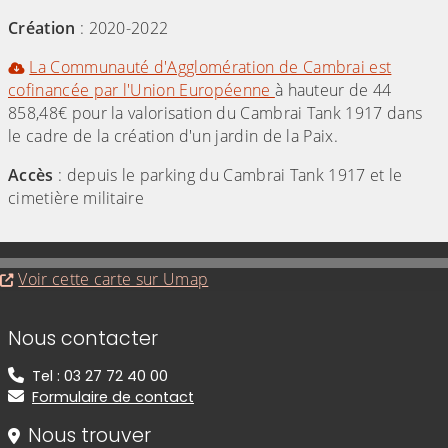
Création
: 2020-2022
La Communauté d'Agglomération de Cambrai est
cofinancée par l'Union Européenne
à hauteur de 44
858,48€ pour la valorisation du Cambrai Tank 1917 dans
le cadre de la création d'un jardin de la Paix.
Accès
: depuis le parking du Cambrai Tank 1917 et le
cimetière militaire
Evitez la carte interactive ci-après et aller au 
Voir cette carte sur Umap
Informations de contact
Nous contacter
Tel : 03 27 72 40 00
Formulaire de contact
Nous trouver