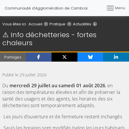
Menu
Communauté d'Agglomération de Cambrai
Détail de l'article
Vous êtes ici :
Accueil
Pratique
Actualités
⚠️ Info déchetteries - fortes
chaleurs
Partagez
(Cliquez sur l'image pour l'agrandir)
Publié le 29 juillet 2026
Du
mercredi 29 juillet au samedi 01 août 2026
, en
raison des températures élevées et afin de préserver la
santé des usagers et des agents, les horaires des six
déchetteries sont temporairement adaptés.
Les jours d’ouverture et de fermeture restent inchangés
Seuls les horaires sont modifiés (selon les jours habituels